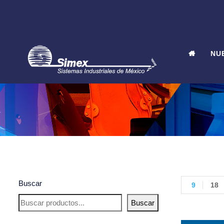
NU
Buscar
9
18
Buscar