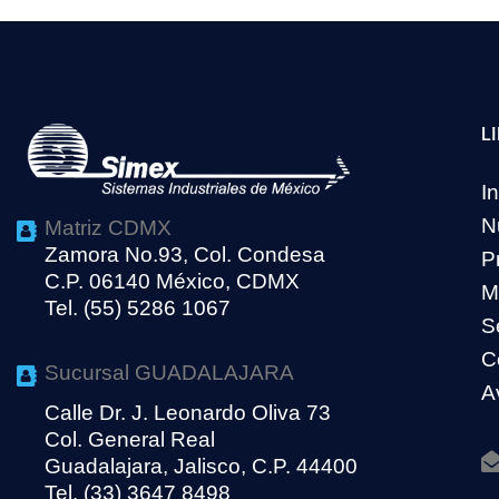
L
In
N
Matriz CDMX
Zamora No.93, Col. Condesa
P
C.P. 06140 México, CDMX
M
Tel. (55) 5286 1067
S
C
Sucursal GUADALAJARA
A
Calle Dr. J. Leonardo Oliva 73
Col. General Real
Guadalajara, Jalisco, C.P. 44400
Tel. (33) 3647 8498