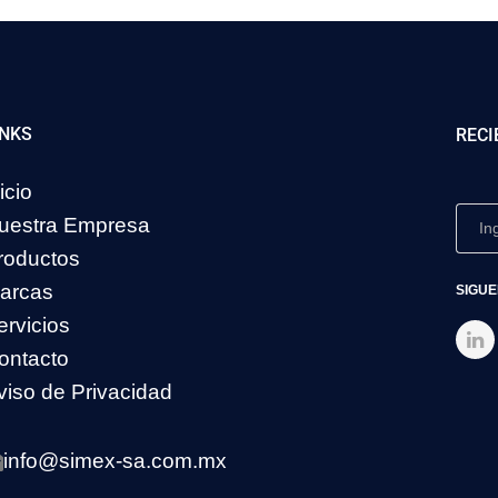
INKS
RECI
icio
uestra Empresa
roductos
arcas
SIGUE
ervicios
ontacto
viso de Privacidad
info@simex-sa.com.mx