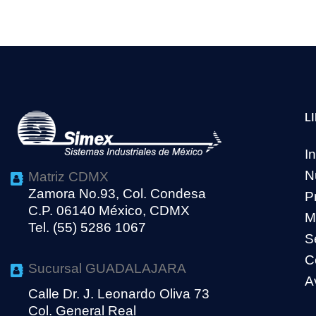
L
In
N
Matriz CDMX
Zamora No.93, Col. Condesa
P
C.P. 06140 México, CDMX
M
Tel. (55) 5286 1067
S
C
Sucursal GUADALAJARA
A
Calle Dr. J. Leonardo Oliva 73
Col. General Real