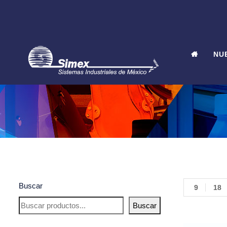
NU
Buscar
9
18
Buscar