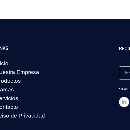
INKS
RECI
icio
uestra Empresa
roductos
arcas
SIGUE
ervicios
ontacto
viso de Privacidad