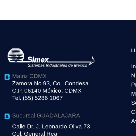
L
In
N
Matriz CDMX
Zamora No.93, Col. Condesa
P
C.P. 06140 México, CDMX
M
Tel. (55) 5286 1067
S
C
Sucursal GUADALAJARA
A
Calle Dr. J. Leonardo Oliva 73
Col. General Real