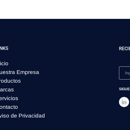
INKS
RECI
icio
uestra Empresa
roductos
arcas
SIGUE
ervicios
ontacto
viso de Privacidad