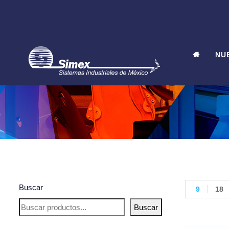
NU
Buscar
9
18
Buscar