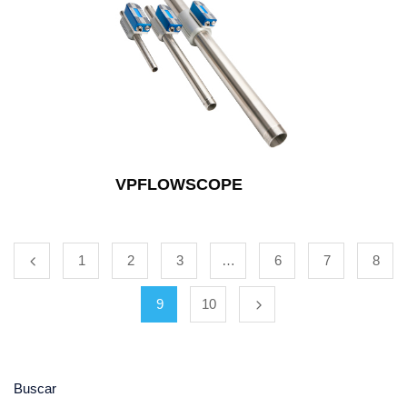
VPFLOWSCOPE
1
2
3
…
6
7
8
9
10
Buscar