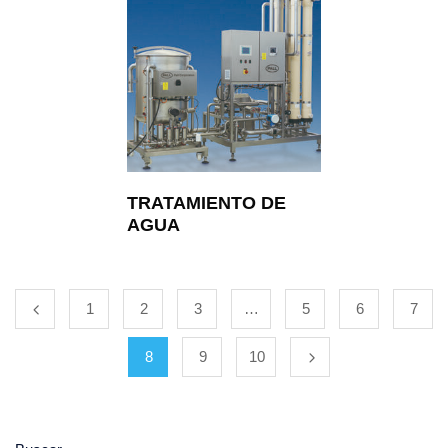
TRATAMIENTO DE
AGUA
1
2
3
…
5
6
7
8
9
10