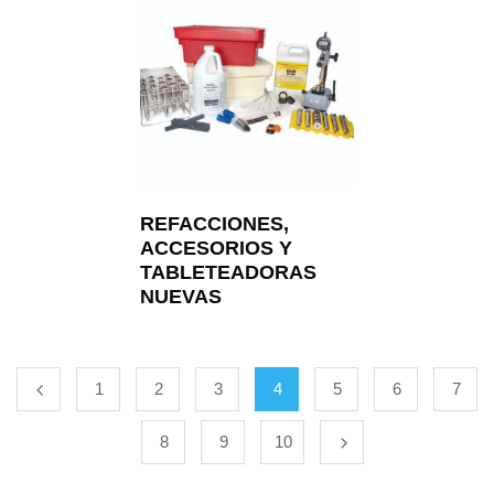
REFACCIONES,
ACCESORIOS Y
TABLETEADORAS
NUEVAS
1
2
3
4
5
6
7
8
9
10