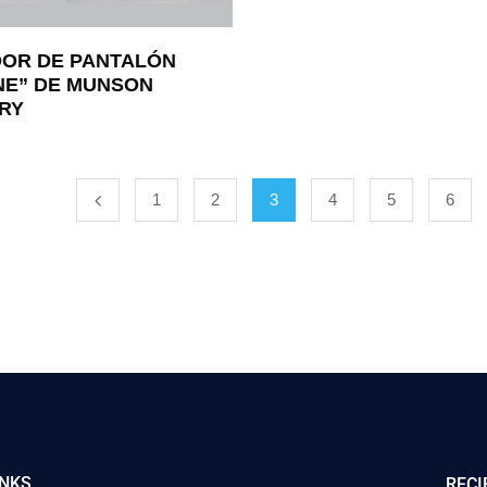
OR DE PANTALÓN
NE” DE MUNSON
RY
1
2
3
4
5
6
INKS
RECI