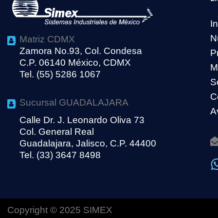
In
N
Matriz CDMX
Zamora No.93, Col. Condesa
P
C.P. 06140 México, CDMX
M
Tel. (55) 5286 1067
S
C
Sucursal GUADALAJARA
A
Calle Dr. J. Leonardo Oliva 73
Col. General Real
Guadalajara, Jalisco, C.P. 44400
Tel. (33) 3647 8498
Copyright © 2025 SIMEX