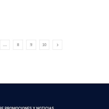
…
8
9
10
BE PROMOCIONES Y NOTICIAS