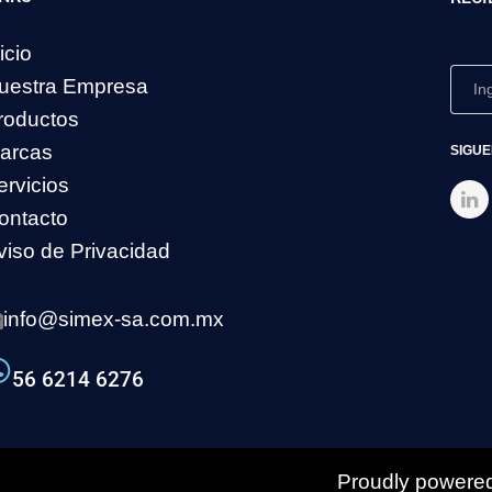
icio
uestra Empresa
roductos
arcas
SIGUE
ervicios
ontacto
viso de Privacidad
info@simex-sa.com.mx
56 6214 6276
Proudly powered