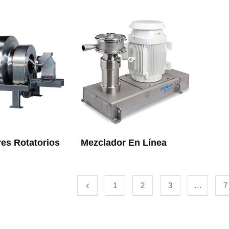
es Rotatorios
Mezclador En Línea
1
2
3
…
7