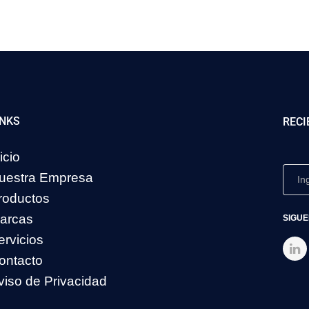
INKS
RECI
icio
uestra Empresa
roductos
arcas
SIGUE
ervicios
ontacto
viso de Privacidad