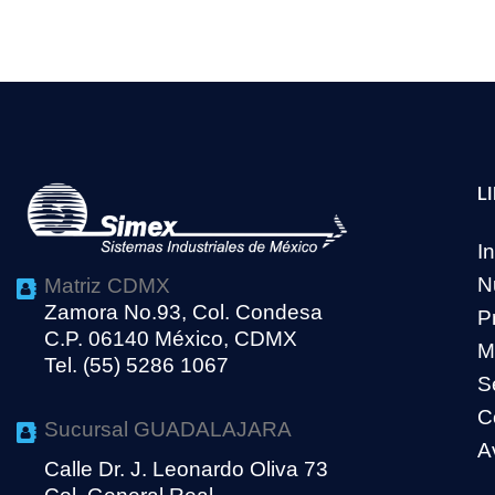
L
In
N
Matriz CDMX
Zamora No.93, Col. Condesa
P
C.P. 06140 México, CDMX
M
Tel. (55) 5286 1067
S
C
Sucursal GUADALAJARA
A
Calle Dr. J. Leonardo Oliva 73