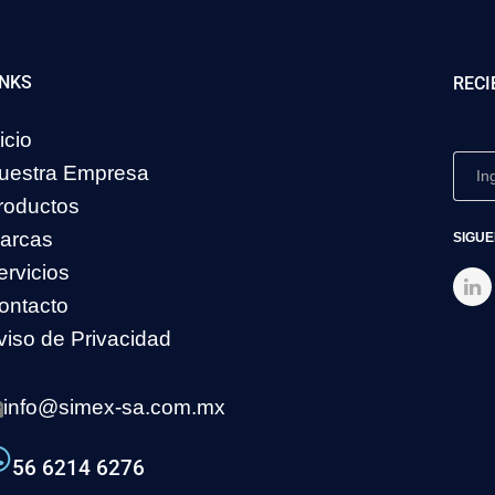
INKS
RECI
icio
uestra Empresa
roductos
arcas
SIGUE
ervicios
ontacto
viso de Privacidad
info@simex-sa.com.mx
56 6214 6276