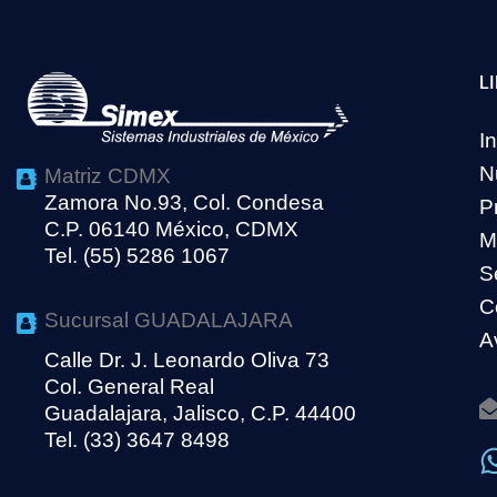
L
In
N
Matriz CDMX
Zamora No.93, Col. Condesa
P
C.P. 06140 México, CDMX
M
Tel. (55) 5286 1067
S
C
Sucursal GUADALAJARA
A
Calle Dr. J. Leonardo Oliva 73
Col. General Real
Guadalajara, Jalisco, C.P. 44400
Tel. (33) 3647 8498