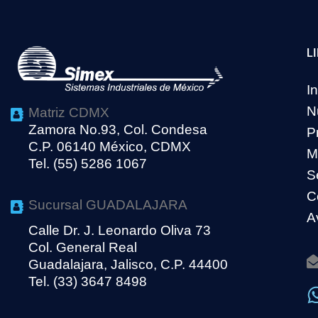
L
In
N
Matriz CDMX
Zamora No.93, Col. Condesa
P
C.P. 06140 México, CDMX
M
Tel. (55) 5286 1067
S
C
Sucursal GUADALAJARA
A
Calle Dr. J. Leonardo Oliva 73
Col. General Real
Guadalajara, Jalisco, C.P. 44400
Tel. (33) 3647 8498