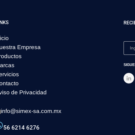
INKS
RECI
icio
uestra Empresa
roductos
arcas
SIGUE
ervicios
ontacto
viso de Privacidad
info@simex-sa.com.mx
56 6214 6276