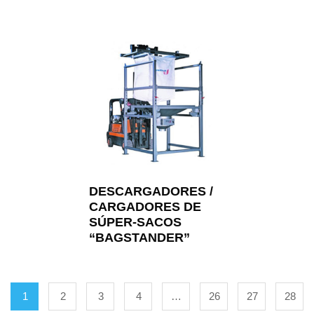
DESCARGADORES /
CARGADORES DE
SÚPER-SACOS
“BAGSTANDER”
1
2
3
4
…
26
27
28