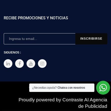
RECIBE PROMOCIONES Y NOTICIAS
SIGUENOS :
Copyright © 2025 SIMEX
¿Necesitas ayuda?
Chatea con nosotros
Proudly powered by Contraste AI Agencia
de Publicidad