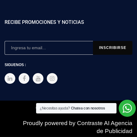
RECIBE PROMOCIONES Y NOTICIAS
SIGUENOS :
Copyright © 2025 SIMEX
¿Necesitas ayuda?
Chatea con nosotros
Proudly powered by Contraste AI Agencia
de Publicidad