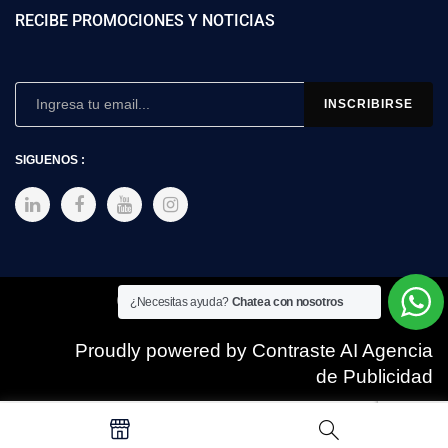
RECIBE PROMOCIONES Y NOTICIAS
SIGUENOS :
Copyright © 2025 SIMEX
¿Necesitas ayuda?
Chatea con nosotros
Proudly powered by Contraste AI Agencia
de Publicidad