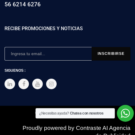
56 6214 6276
RECIBE PROMOCIONES Y NOTICIAS
SIGUENOS :
Copyright © 2025 SIMEX
¿Necesitas ayuda?
Chatea con nosotros
Proudly powered by Contraste AI Agencia