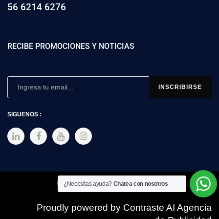
56 6214 6276
RECIBE PROMOCIONES Y NOTICIAS
SIGUENOS :
Copyright © 2025 SIMEX
¿Necesitas ayuda?
Chatea con nosotros
Proudly powered by Contraste AI Agencia