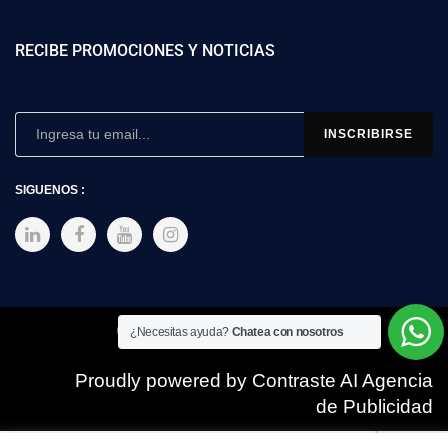
RECIBE PROMOCIONES Y NOTICIAS
SIGUENOS :
Copyright © 2025 SIMEX
¿Necesitas ayuda?
Chatea con nosotros
Proudly powered by Contraste AI Agencia
de Publicidad