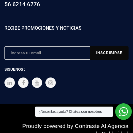
56 6214 6276
RECIBE PROMOCIONES Y NOTICIAS
SIGUENOS :
Copyright © 2025 SIMEX
¿Necesitas ayuda?
Chatea con nosotros
Proudly powered by Contraste AI Agencia