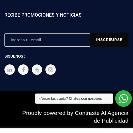
RECIBE PROMOCIONES Y NOTICIAS
SIGUENOS :
Copyright © 2025 SIMEX
¿Necesitas ayuda?
Chatea con nosotros
Proudly powered by Contraste AI Agencia
de Publicidad