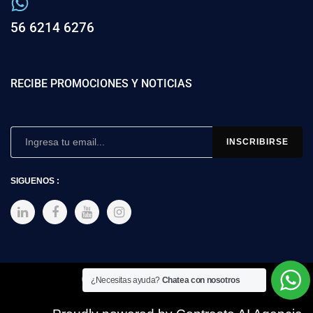
56 6214 6276
RECIBE PROMOCIONES Y NOTICIAS
SIGUENOS :
Copyright © 2025 SIMEX
¿Necesitas ayuda?
Chatea con nosotros