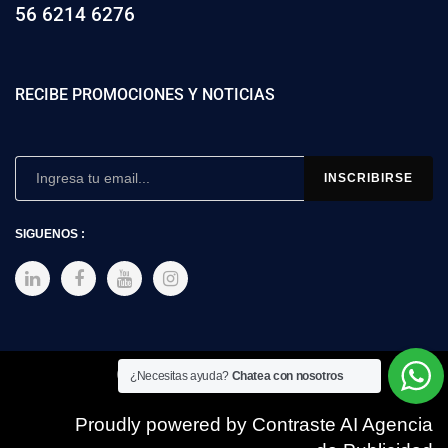
56 6214 6276
RECIBE PROMOCIONES Y NOTICIAS
SIGUENOS :
Copyright © 2025 SIMEX
¿Necesitas ayuda?
Chatea con nosotros
Proudly powered by Contraste AI Agencia