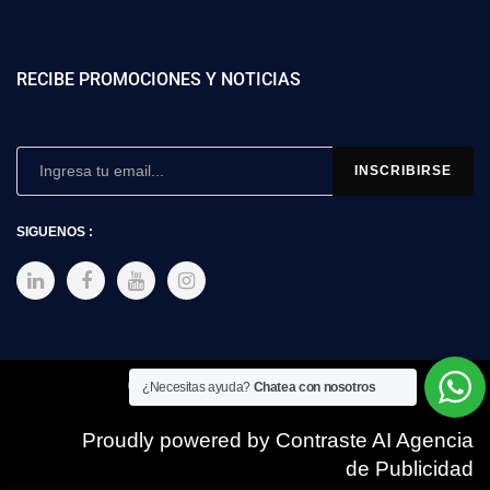
RECIBE PROMOCIONES Y NOTICIAS
SIGUENOS :
Copyright © 2025 SIMEX
¿Necesitas ayuda?
Chatea con nosotros
Proudly powered by Contraste AI Agencia
de Publicidad