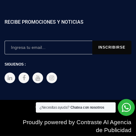
RECIBE PROMOCIONES Y NOTICIAS
SIGUENOS :
Copyright © 2025 SIMEX
¿Necesitas ayuda?
Chatea con nosotros
Proudly powered by Contraste AI Agencia
de Publicidad