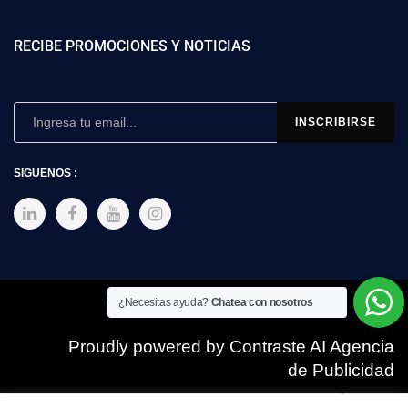
RECIBE PROMOCIONES Y NOTICIAS
SIGUENOS :
Copyright © 2025 SIMEX
¿Necesitas ayuda?
Chatea con nosotros
Proudly powered by Contraste AI Agencia
de Publicidad