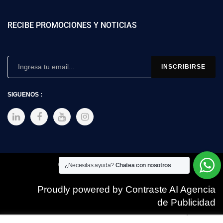
RECIBE PROMOCIONES Y NOTICIAS
SIGUENOS :
Copyright © 2025 SIMEX
¿Necesitas ayuda?
Chatea con nosotros
Proudly powered by Contraste AI Agencia
de Publicidad