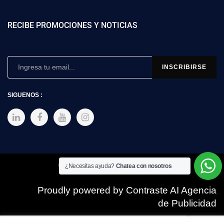
RECIBE PROMOCIONES Y NOTICIAS
SIGUENOS :
Copyright © 2025 SIMEX
¿Necesitas ayuda?
Chatea con nosotros
Proudly powered by Contraste AI Agencia
de Publicidad