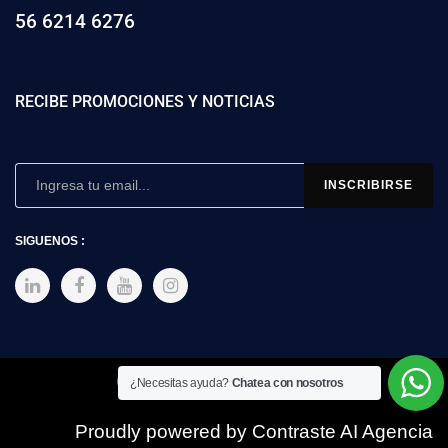
56 6214 6276
RECIBE PROMOCIONES Y NOTICIAS
SIGUENOS :
Copyright © 2025 SIMEX
¿Necesitas ayuda?
Chatea con nosotros
Proudly powered by Contraste AI Agencia