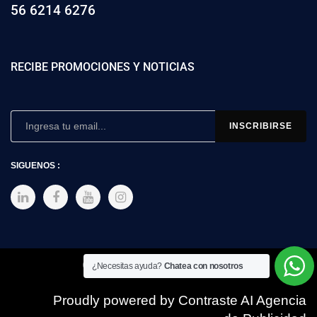
56 6214 6276
RECIBE PROMOCIONES Y NOTICIAS
SIGUENOS :
Copyright © 2025 SIMEX
¿Necesitas ayuda?
Chatea con nosotros
Proudly powered by Contraste AI Agencia