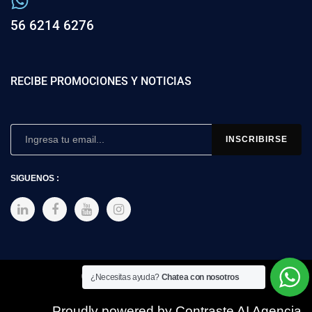
56 6214 6276
RECIBE PROMOCIONES Y NOTICIAS
SIGUENOS :
Copyright © 2025 SIMEX
¿Necesitas ayuda?
Chatea con nosotros
Proudly powered by Contraste AI Agencia