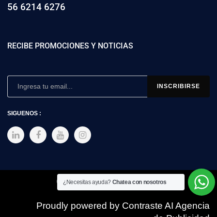
56 6214 6276
RECIBE PROMOCIONES Y NOTICIAS
SIGUENOS :
Copyright © 2025 SIMEX
¿Necesitas ayuda?
Chatea con nosotros
Proudly powered by Contraste AI Agencia