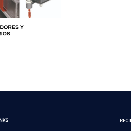
ADORES Y
IOS
INKS
RECI