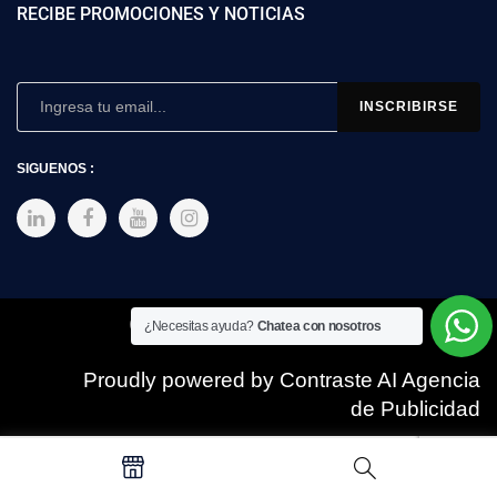
RECIBE PROMOCIONES Y NOTICIAS
SIGUENOS :
Copyright © 2025 SIMEX
¿Necesitas ayuda?
Chatea con nosotros
Proudly powered by Contraste AI Agencia
de Publicidad