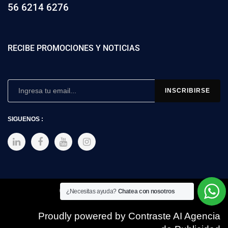
56 6214 6276
RECIBE PROMOCIONES Y NOTICIAS
SIGUENOS :
Copyright © 2025 SIMEX
¿Necesitas ayuda?
Chatea con nosotros
Proudly powered by Contraste AI Agencia