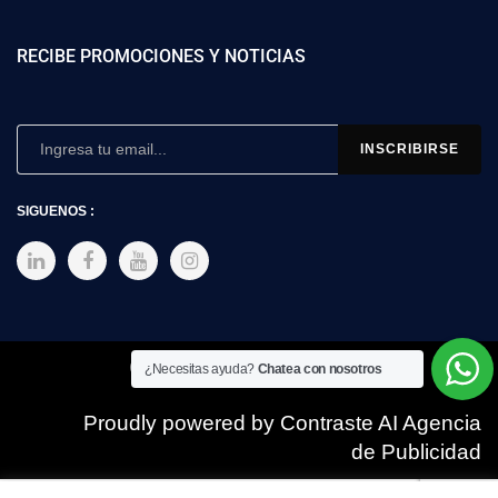
RECIBE PROMOCIONES Y NOTICIAS
SIGUENOS :
Copyright © 2025 SIMEX
¿Necesitas ayuda?
Chatea con nosotros
Proudly powered by Contraste AI Agencia
de Publicidad