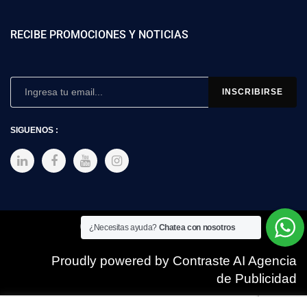
RECIBE PROMOCIONES Y NOTICIAS
SIGUENOS :
Copyright © 2025 SIMEX
¿Necesitas ayuda?
Chatea con nosotros
Proudly powered by Contraste AI Agencia
de Publicidad