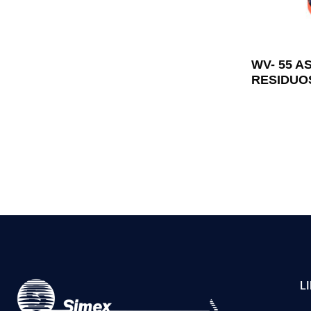
WV- 55 A
RESIDUO
L