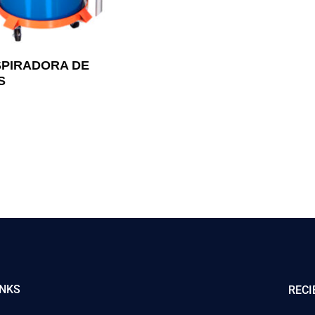
SPIRADORA DE
S
INKS
RECI