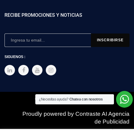
RECIBE PROMOCIONES Y NOTICIAS
SIGUENOS :
Copyright © 2025 SIMEX
¿Necesitas ayuda?
Chatea con nosotros
Proudly powered by Contraste AI Agencia
de Publicidad