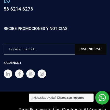
56 6214 6276
RECIBE PROMOCIONES Y NOTICIAS
SIGUENOS :
Copyright © 2025 SIMEX
¿Necesitas ayuda?
Chatea con nosotros
Proudly powered by Contraste AI Agencia