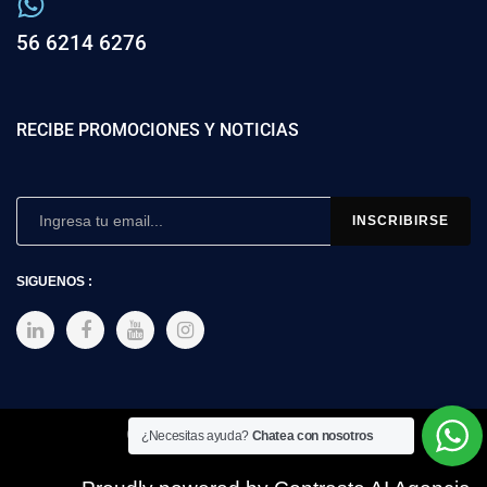
56 6214 6276
RECIBE PROMOCIONES Y NOTICIAS
SIGUENOS :
Copyright © 2025 SIMEX
¿Necesitas ayuda?
Chatea con nosotros