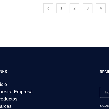
1
2
3
4
INKS
RECI
icio
uestra Empresa
roductos
arcas
SIGUE