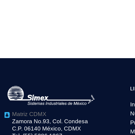
L
In
N
Matriz CDMX
Zamora No.93, Col. Condesa
P
C.P. 06140 México, CDMX
M