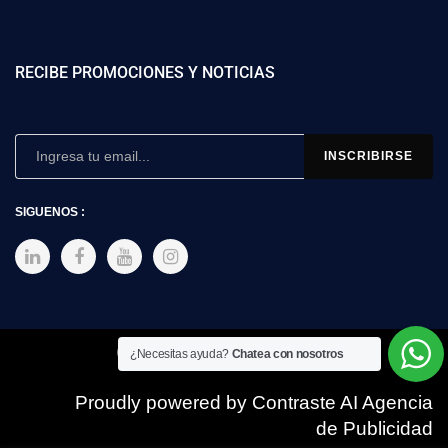
RECIBE PROMOCIONES Y NOTICIAS
SIGUENOS :
Copyright © 2025 SIMEX
¿Necesitas ayuda?
Chatea con nosotros
Proudly powered by Contraste AI Agencia
de Publicidad