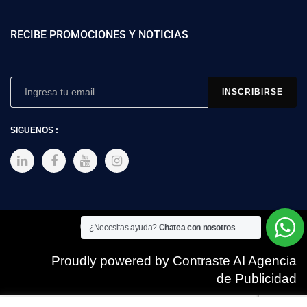
RECIBE PROMOCIONES Y NOTICIAS
SIGUENOS :
Copyright © 2025 SIMEX
¿Necesitas ayuda?
Chatea con nosotros
Proudly powered by Contraste AI Agencia
de Publicidad