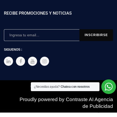
RECIBE PROMOCIONES Y NOTICIAS
SIGUENOS :
Copyright © 2025 SIMEX
¿Necesitas ayuda?
Chatea con nosotros
Proudly powered by Contraste AI Agencia
de Publicidad