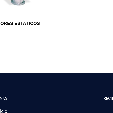
ORES ESTATICOS
INKS
RECI
icio