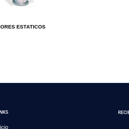
ORES ESTATICOS
INKS
RECI
icio