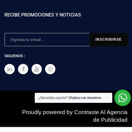
RECIBE PROMOCIONES Y NOTICIAS
SIGUENOS :
Copyright © 2025 SIMEX
¿Necesitas ayuda?
Chatea con nosotros
Proudly powered by Contraste AI Agencia
de Publicidad