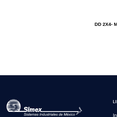
DD 2X4- 
L
In