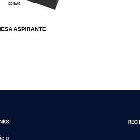
MESA ASPIRANTE
INKS
RECI
icio