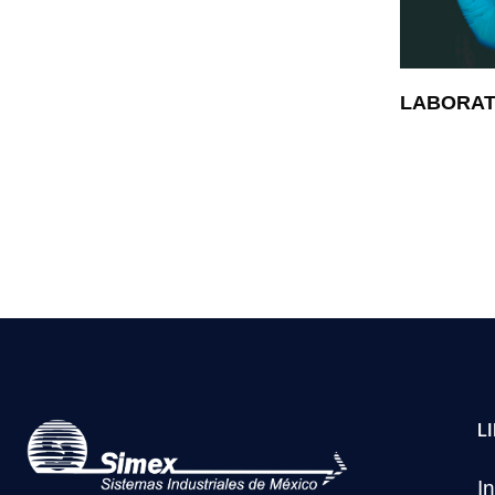
LABORAT
L
In