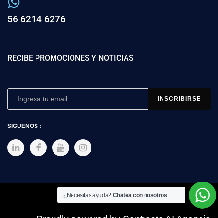
56 6214 6276
RECIBE PROMOCIONES Y NOTICIAS
SIGUENOS :
Copyright © 2025 SIMEX
¿Necesitas ayuda?
Chatea con nosotros