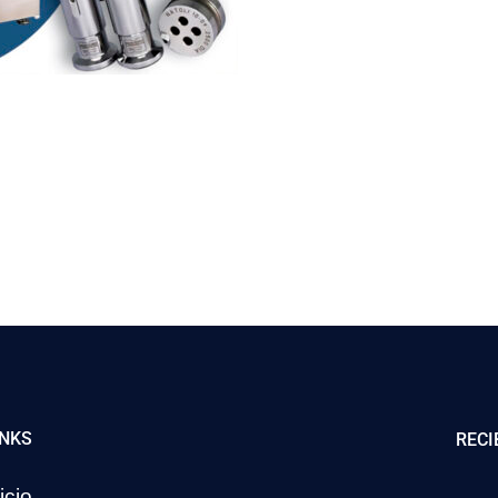
INKS
RECI
icio